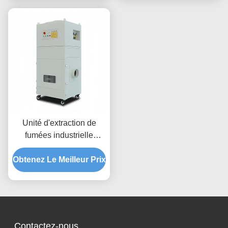
découpe laser et travail
du bois
Unité d'extraction de
fumées industrielle
FES1500 1500W
Obtenez Le Meilleur Prix
AC380V avec nettoyage
par jet pulsé pour
l'élimination de la
poussière
Contactez-nous