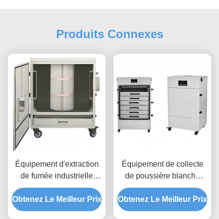
Produits Connexes
Équipement d'extraction
Équipement de collecte
de fumée industrielle
de poussière blanche
compact FES1100
industrielle FES600
Obtenez Le Meilleur Prix
Collecteur de poussière
Obtenez Le Meilleur Prix
Extracteur de fumée laser
industriel 1100W pour
600W Filtre à 7 étages