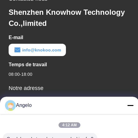
Shenzhen Knowhow Technology
Co.,limited
E-mail
info@knokoo.com
Temps de travail
08:00-18:00
Notre adresse
Adresse de l'entreprise
Angelo
Chambre 1508, bâtiment d'affaires Taojing, rue Minbao, rue
Minzhi, district de Longhua, ville de Shenzhen, province du
Guangdong
4:12 AM
Adresse de l'usine