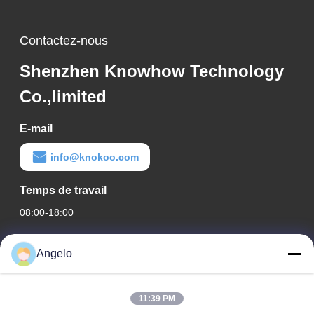
Contactez-nous
Shenzhen Knowhow Technology
Co.,limited
E-mail
info@knokoo.com
Temps de travail
08:00-18:00
Notre adresse
Angelo
Adresse de l'entreprise
Chambre 1508, bâtiment d'affaires Taojing, rue Minbao, rue
11:39 PM
Minzhi, district de Longhua, ville de Shenzhen, province du