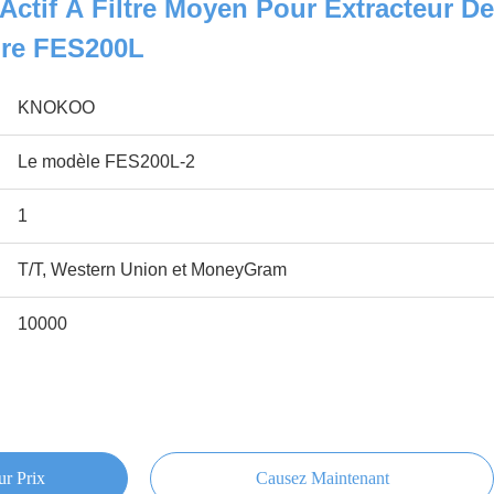
Actif À Filtre Moyen Pour Extracteur De
re FES200L
KNOKOO
Le modèle FES200L-2
1
T/T, Western Union et MoneyGram
10000
ur Prix
Causez Maintenant