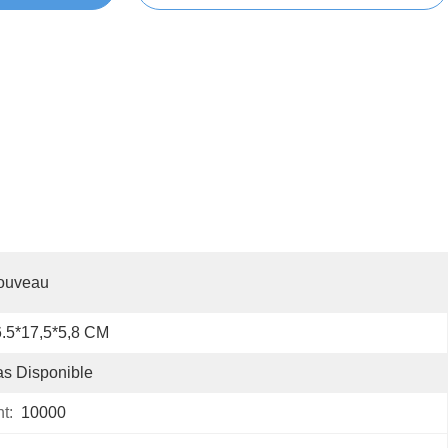
ouveau
.5*17,5*5,8 CM
s Disponible
t:
10000