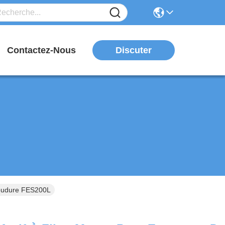
Discuter
Contactez-Nous
Soudure FES200L