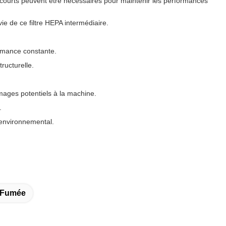
 courts peuvent être nécessaires pour maintenir les performances
vie de ce filtre HEPA intermédiaire.
ormance constante.
tructurelle.
mmages potentiels à la machine.
.
t environnemental.
e Fumée