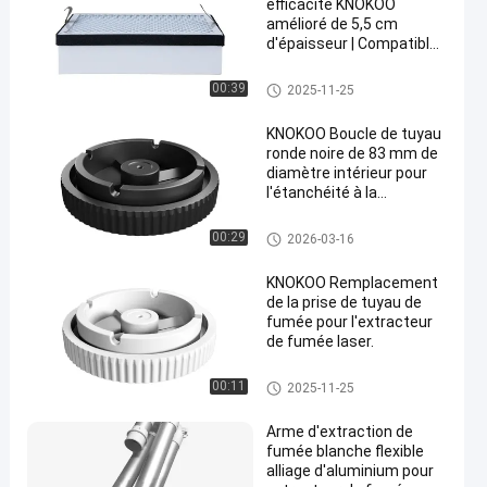
efficacité KNOKOO
amélioré de 5,5 cm
d'épaisseur | Compatible
avec le purificateur de
fumées de soudure
Accessoires d'extracteurs de f
00:39
2025-11-25
FES150
umée
KNOKOO Boucle de tuyau
ronde noire de 83 mm de
diamètre intérieur pour
l'étanchéité à la
poussière et à la fuite
dans les systèmes
Accessoires d'extracteurs de f
00:29
2026-03-16
d'extraction de fumée -
umée
Plug and Play Design
KNOKOO Remplacement
de la prise de tuyau de
fumée pour l'extracteur
de fumée laser.
Accessoires d'extracteurs de f
00:11
2025-11-25
umée
Arme d'extraction de
fumée blanche flexible
alliage d'aluminium pour