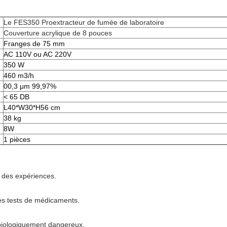
Le FES350 Pro
extracteur de fumée de laboratoire
Couverture acrylique de 8 pouces
Franges de 75 mm
AC 110V ou AC 220V
350 W
460 m3/h
00,3 μm 99,97%
< 65 DB
L40*W30*H56 cm
38 kg
8W
1 pièces
 des expériences.
des tests de médicaments.
s biologiquement dangereux.