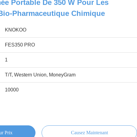
ée Portable De 350 W Pour Les
 Bio-Pharmaceutique Chimique
KNOKOO
FES350 PRO
1
T/T, Western Union, MoneyGram
10000
ur Prix
Causez Maintenant