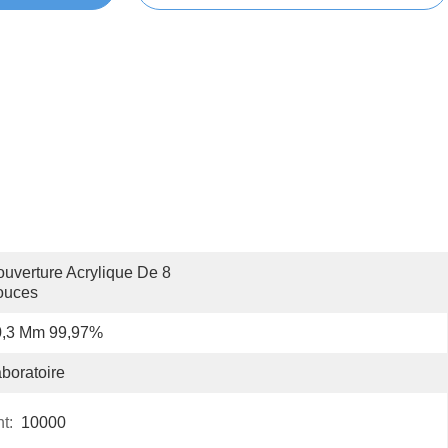
uverture Acrylique De 8 
ouces
0,3 Μm 99,97%
boratoire
t:
10000