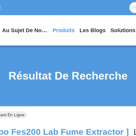
d
Au Sujet De Nous
Produits
Les Blogs
Solutions
Résultat De Recherche
ant En Ligne
o Fes200 Lab Fume Extractor ]
L