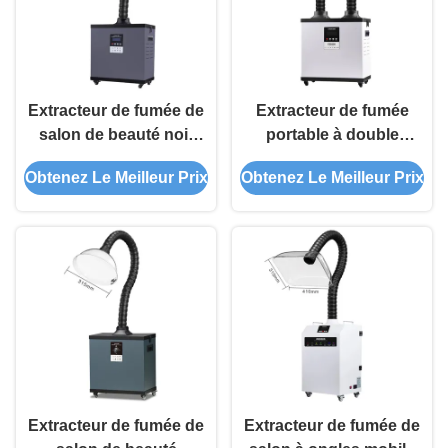
Extracteur de fumée de
Extracteur de fumée
salon de beauté noir
portable à double
FES200 Nettoyeur de
aspiration avec filtration
Obtenez Le Meilleur Prix
Obtenez Le Meilleur Prix
fumée laser pour salon
HEPA et faible bruit
de coiffure à ongles
pour salons de beauté
moxibustion
Extracteur de fumée de
Extracteur de fumée de