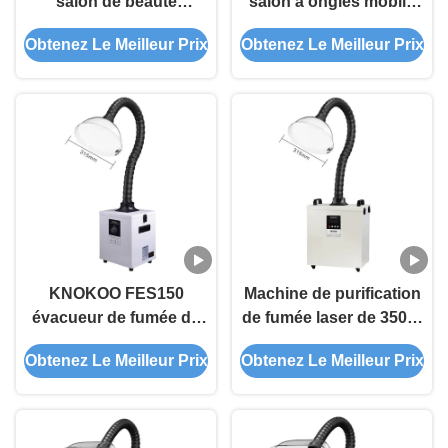
salon de beauté
salon à ongles mobile
portable de 200W à
FES220 220W avec
Obtenez Le Meilleur Prix
Obtenez Le Meilleur Prix
faible bruit pour les
couvercle en silicone
services d'ongles et de
carré de 410 mm
cils
KNOKOO FES150
Machine de purification
évacueur de fumée de
de fumée laser de 350W
salon de beauté 150W
FES350 évacuateur de
Obtenez Le Meilleur Prix
Obtenez Le Meilleur Prix
purificateur de fumée
fumée de salon de
mobile avec filtres à
beauté
carbone HEPA