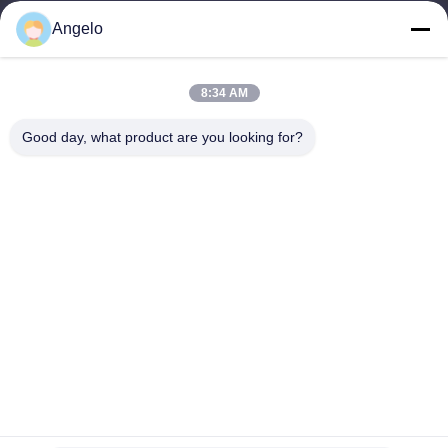
Notre adresse
Angelo
Adresse de l'entreprise
Chambre 1508, bâtiment d'affaires Taojing, rue Minbao, rue
8:34 AM
Minzhi, district de Longhua, ville de Shenzhen, province du
Guangdong
Good day, what product are you looking for?
Adresse de l'usine
District de Longhua, ville de Shenzhen, province du
Guangdong
Téléphone
0086-755-29004522
Bonne qualité de la Chine Extracteur de vapeur de laser
Fournisseur. © de Copyright -2026 Shenzhen Knowhow
Technology Co.,limited . Tous droits réservés.