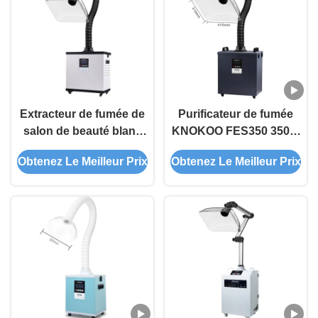
Extracteur de fumée de
Purificateur de fumée
salon de beauté blanc
KNOKOO FES350 350W
210W Absorbeur de
Noir Extracteur de
Obtenez Le Meilleur Prix
Obtenez Le Meilleur Prix
fumée pour les
fumée pour salons de
cliniques de
beauté et salons de
moxibustion de salon
manucure avec
de coiffure
couvercle en acrylique
de 410 mm