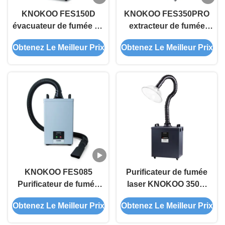
KNOKOO FES150D
KNOKOO FES350PRO
évacuateur de fumée de
extracteur de fumée
salon de beauté 150W
Laser de beauté
Obtenez Le Meilleur Prix
Obtenez Le Meilleur Prix
AC220V avec écran
professionnel 350 W
LED
extracteur de fumée
Mobile haute puissance
avec filtre HEPA à 4
étages
KNOKOO FES085
Purificateur de fumée
Purificateur de fumée
laser KNOKOO 350W
portable 85W avec débit
Fes350 extracteur de
Obtenez Le Meilleur Prix
Obtenez Le Meilleur Prix
d'air élevé de 200m³/h et
fumée pour imprimante
bruit de fonctionnement
DTF, salon de beauté,