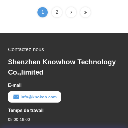
<50dB pour salons de
Avec 310mm couverture
beauté et coiffeurs
ronde
1
2
Contactez-nous
Shenzhen Knowhow Technology
Co.,limited
E-mail
info@knokoo.com
Temps de travail
08:00-18:00