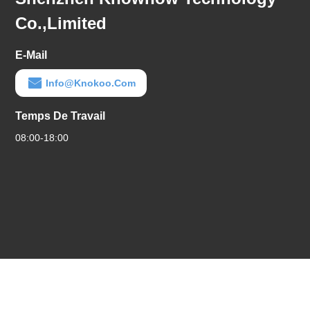
Co.,limited
E-Mail
Info@knokoo.com
Temps De Travail
08:00-18:00
Politique En Matière De Protection De La Vie
|
Plan Du
Bonne