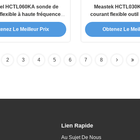
iel HCTL060KA sonde de
Meastek HCTL030K
flexible à haute fréquence
courant flexible outi
 surveillance des réseaux
haute tension et de 
enez Le Meilleur Prix
Obtenez Le Meil
ectriques industriels
2
3
4
5
6
7
8
Lien Rapide
Au Sujet De Nous