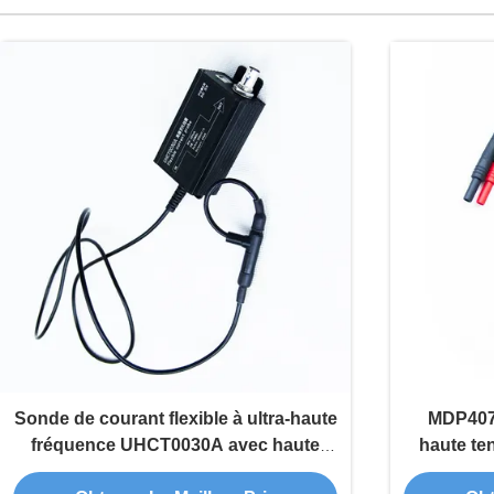
Sonde de courant flexible à ultra-haute
MDP4070
fréquence UHCT0030A avec haute
haute te
sensibilité de 200mV/A, bande
flottant