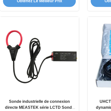
Obtenez Le Meilleur Prix
Obt
passante de 50MHz et anneau de
pour é
sonde ultra-mince de 3,5mm pour les
tests de semi-conducteurs
Sonde industrielle de connexion
UHCT0
directe MEASTEK série LCTD Sonde
dynamiq