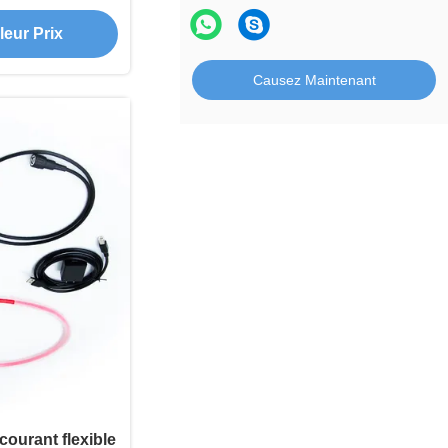
écharge du
leur Prix
on résistante à
té industrielle
Causez Maintenant
urant flexible