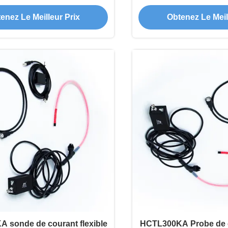
le 70%/ms Attenuation,
l'analyse de la d
enez Le Meilleur Prix
Obtenez Le Meil
tion anti-interférences
condensateur Concepti
la température de quali
 sonde de courant flexible
HCTL300KA Probe de co