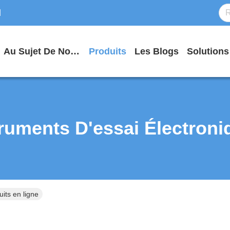
d
Au Sujet De Nous
Produits
Les Blogs
Solutions
truments D'essai Électroni
its en ligne