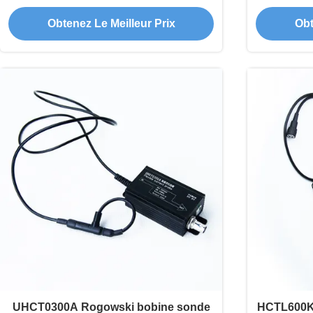
de courant flexible à basse fréquence,
maxima
Obtenez Le Meilleur Prix
Obt
adaptation globale de la tension
concep
UHCT0300A Rogowski bobine sonde
HCTL600KA