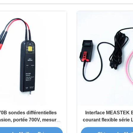
B sondes différentielles
Interface MEASTEK 
nsion, portée 700V, mesure
courant flexible séri
e de bande passante 100MHz
bobine flexible