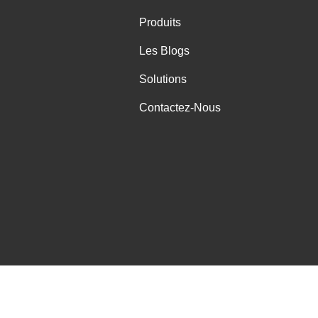
Produits
Les Blogs
Solutions
Contactez-Nous
 Qualité De La Chine Extracteur De Vapeur De Laser Fournisseur. ©