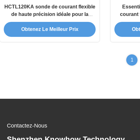
HCTL120KA sonde de courant flexible
Essent
de haute précision idéale pour la
courant 
surveillance du courant de la sous-
pour la
Obtenez Le Meilleur Prix
Obt
station à grande échelle
él
1
Contactez-Nous
Shenzhen Knowhow Technology