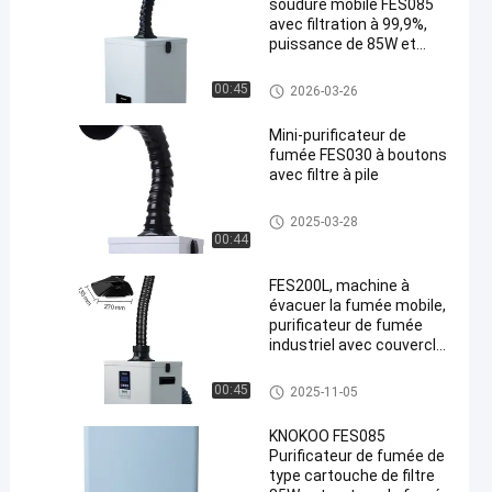
soudure mobile FES085
avec filtration à 99,9%,
puissance de 85W et
débit d'air de 200m³/h
pour petits espaces de
Extracteur de fumée mobile
00:45
2026-03-26
travail
Mini-purificateur de
fumée FES030 à boutons
avec filtre à pile
Extracteur de fumée mobile
2025-03-28
00:44
FES200L, machine à
évacuer la fumée mobile,
purificateur de fumée
industriel avec couvercle
en silicone carré
Extracteur de fumée mobile
00:45
2025-11-05
KNOKOO FES085
Purificateur de fumée de
type cartouche de filtre