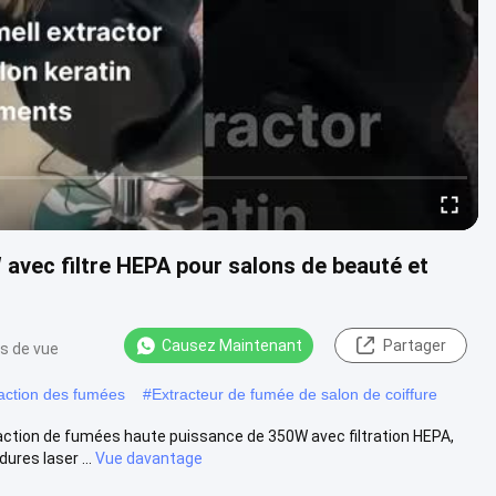
 avec filtre HEPA pour salons de beauté et
Causez Maintenant
Partager
s de vue
raction des fumées
#
Extracteur de fumée de salon de coiffure
ion de fumées haute puissance de 350W avec filtration HEPA,
ures laser ...
Vue davantage