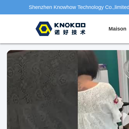
Shenzhen Knowhow Technology Co.,limite
Maison