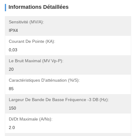
Informations Détaillées
Sensitivité (mV/A):
IPX4
Courant De Pointe (KA):
0,03
Le Bruit Maximal (mV Vp-P):
20
Caractéristiques D'atténuation (%/s):
85
Largeur De Bande De Basse Fréquence -3 DB (Hz):
150
Di/dt Maximale (A/ns):
2.0