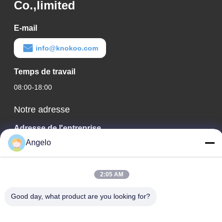
Co.,limited
E-mail
info@knokoo.com
Temps de travail
08:00-18:00
Notre adresse
Adresse de l'entreprise
Chambre 1508, bâtiment d'affaires Taojing, rue Minbao, rue
Angelo
Minzhi, district de Longhua, ville de Shenzhen, province du
Guangdong
2:05 AM
Adresse de l'usine
District de Longhua, ville de Shenzhen, province du
Good day, what product are you looking for?
Guangdong