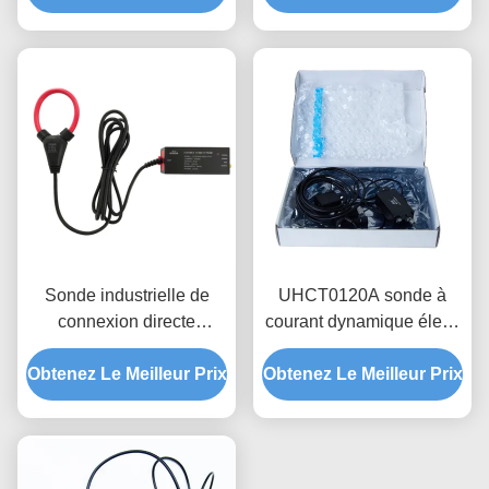
passante 100MHz pour
personnalisable
électronique de
puissance
Sonde industrielle de
UHCT0120A sonde à
connexion directe
courant dynamique élevé
MEASTEK série LCTD
0,12 kA Période
Obtenez Le Meilleur Prix
Sonde de courant flexible
Obtenez Le Meilleur Prix
maximale 70%/ms
à basse fréquence,
Attenuation, conception
adaptation globale de la
anti-interférences
tension