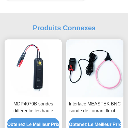
Produits Connexes
MDP4070B sondes
Interface MEASTEK BNC
différentielles haute
sonde de courant flexible
tension, portée 700V,
série LCTB sonde de
mesure flottante de bande
Obtenez Le Meilleur Prix
Obtenez Le Meilleur Prix
bobine flexible Rogowski