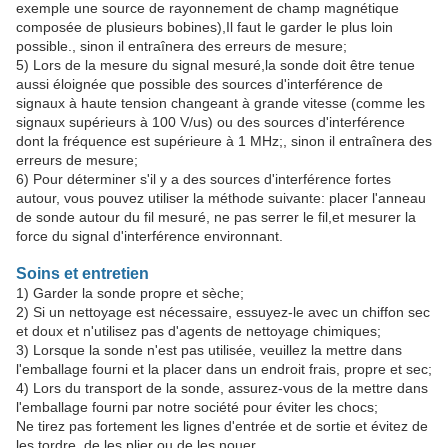
exemple une source de rayonnement de champ magnétique
composée de plusieurs bobines),Il faut le garder le plus loin
possible., sinon il entraînera des erreurs de mesure;
5) Lors de la mesure du signal mesuré,la sonde doit être tenue
aussi éloignée que possible des sources d'interférence de
signaux à haute tension changeant à grande vitesse (comme les
signaux supérieurs à 100 V/us) ou des sources d'interférence
dont la fréquence est supérieure à 1 MHz;, sinon il entraînera des
erreurs de mesure;
6) Pour déterminer s'il y a des sources d'interférence fortes
autour, vous pouvez utiliser la méthode suivante: placer l'anneau
de sonde autour du fil mesuré, ne pas serrer le fil,et mesurer la
force du signal d'interférence environnant.
Soins et entretien
1) Garder la sonde propre et sèche;
2) Si un nettoyage est nécessaire, essuyez-le avec un chiffon sec
et doux et n'utilisez pas d'agents de nettoyage chimiques;
3) Lorsque la sonde n'est pas utilisée, veuillez la mettre dans
l'emballage fourni et la placer dans un endroit frais, propre et sec;
4) Lors du transport de la sonde, assurez-vous de la mettre dans
l'emballage fourni par notre société pour éviter les chocs;
Ne tirez pas fortement les lignes d'entrée et de sortie et évitez de
les tordre, de les plier ou de les nouer.