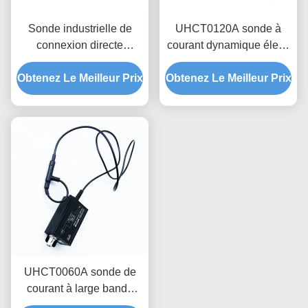
Sonde industrielle de
UHCT0120A sonde à
connexion directe
courant dynamique élevé
MEASTEK série LCTD
0,12 kA Période
Obtenez Le Meilleur Prix
Sonde de courant flexible
Obtenez Le Meilleur Prix
maximale 70%/ms
à basse fréquence,
Attenuation, conception
adaptation globale de la
anti-interférences
tension
UHCT0060A sonde de
courant à large bande
100mV/A Sensibilité pour