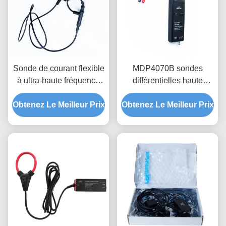
Sonde de courant flexible
MDP4070B sondes
à ultra-haute fréquence
différentielles haute
UHCT0030A avec haute
tension, portée 700V,
Obtenez Le Meilleur Prix
sensibilité de 200mV/A,
mesure flottante de bande
Obtenez Le Meilleur Prix
bande passante de
passante 100MHz pour
50MHz et anneau de
électronique de
sonde ultra-mince de
puissance
3,5mm pour les tests de
semi-conducteurs