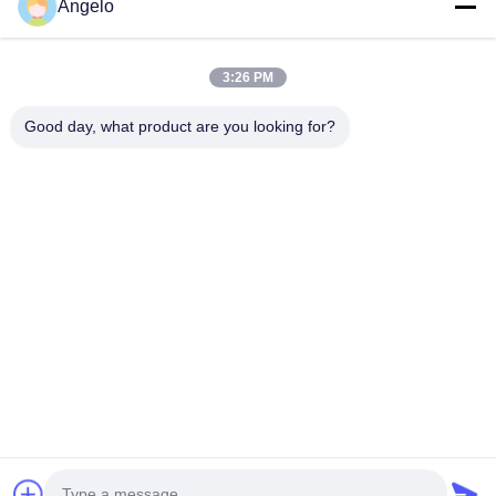
Angelo
Adresse de l'entreprise
Chambre 1508, bâtiment d'affaires Taojing, rue Minbao, rue
3:26 PM
Minzhi, district de Longhua, ville de Shenzhen, province du
Guangdong
Good day, what product are you looking for?
Adresse de l'usine
District de Longhua, ville de Shenzhen, province du
Guangdong
Téléphone
0086-755-29004522
Bonne qualité de la Chine Extracteur de vapeur de laser
Fournisseur. © de Copyright -2026 Shenzhen Knowhow
Technology Co.,limited . Tous droits réservés.
Politique en matière de protection de la vie privée
|
Plan du site