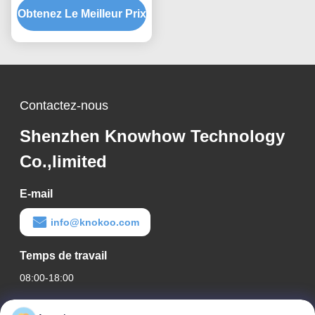
Obtenez Le Meilleur Prix
l'analyse de la décharge
du condensateur
Conception résistante à
la température de qualité
industrielle
Contactez-nous
Shenzhen Knowhow Technology
Co.,limited
E-mail
info@knokoo.com
Temps de travail
08:00-18:00
Notre adresse