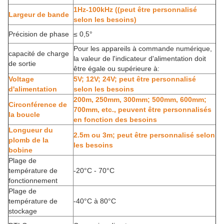
1Hz-100kHz ((peut être personnalisé
Largeur de bande
selon les besoins)
Précision de phase
≤ 0,5°
Pour les appareils à commande numérique,
capacité de charge
la valeur de l'indicateur d'alimentation doit
de sortie
être égale ou supérieure à:
Voltage
5V; 12V; 24V; peut être personnalisé
d'alimentation
selon les besoins
200m, 250mm, 300mm; 500mm, 600mm;
Circonférence de
700mm, etc., peuvent être personnalisés
la boucle
en fonction des besoins
Longueur du
2.5m ou 3m; peut être personnalisé selon
plomb de la
les besoins
bobine
Plage de
température de
-20°C
-
70°C
fonctionnement
Plage de
température de
-40°C à 80°C
stockage