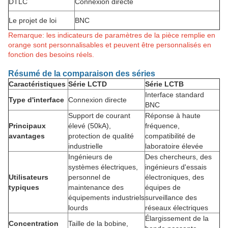
DTLC
Connexion directe
Le projet de loi
BNC
Remarque: les indicateurs de paramètres de la pièce remplie en
orange sont personnalisables et peuvent être personnalisés en
fonction des besoins réels.
Résumé de la comparaison des séries
Caractéristiques
Série LCTD
Série LCTB
Interface standard
Type d'interface
Connexion directe
BNC
Support de courant
Réponse à haute
Principaux
élevé (50kA),
fréquence,
avantages
protection de qualité
compatibilité de
industrielle
laboratoire élevée
Ingénieurs de
Des chercheurs, des
systèmes électriques,
ingénieurs d'essais
Utilisateurs
personnel de
électroniques, des
typiques
maintenance des
équipes de
équipements industriels
surveillance des
lourds
réseaux électriques
Élargissement de la
Concentration
Taille de la bobine,