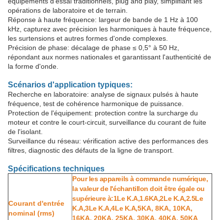
équipements d'essai traditionnels, plug and play, simplifiant les
opérations de laboratoire et de terrain.
Réponse à haute fréquence: largeur de bande de 1 Hz à 100
kHz, capturez avec précision les harmoniques à haute fréquence,
les surtensions et autres formes d'onde complexes.
Précision de phase: décalage de phase ≤ 0,5° à 50 Hz,
répondant aux normes nationales et garantissant l'authenticité de
la forme d'onde.
Scénarios d'application typiques:
Recherche en laboratoire: analyse de signaux pulsés à haute
fréquence, test de cohérence harmonique de puissance.
Protection de l'équipement: protection contre la surcharge du
moteur et contre le court-circuit, surveillance du courant de fuite
de l'isolant.
Surveillance du réseau: vérification active des performances des
filtres, diagnostic des défauts de la ligne de transport.
Spécifications techniques
Pour les appareils à commande numérique,
la valeur de l'échantillon doit être égale ou
supérieure à:1
Le K.
A,1
.6K
A,2
Le K.
A,2
.
5
Le
Courant d'entrée
K.
A,3
Le K.
A,4
Le K.
A,
5KA, 8KA, 10KA,
nominal (rms)
16KA, 20KA, 25KA, 30KA, 40KA, 50KA