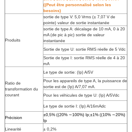
((Peut être personnalisé selon les
besoins)
sortie de type V: 5,0 Vrms (± 7,07 V de
pointe) valeur de sortie instantanée
sortie de type A: décalage de 10 mA, 0 à 20
mA (de pic à pic) sortie de valeur
Produits
instantanée
Sortie de type U: sortie RMS réelle de 5 Vdc
Sortie de type I: sortie RMS réelle de 4 à 20
mA
Le type de sortie: (Ip) A/5V
Pour les appareils de type A, la puissance de
Ratio de
sortie est de (Ip) A/7,07 mA.
transformation du
courant
Pour les véhicules de type U: (Ip) A/5Vdc
Le type de sortie I: (Ip) A/16mAdc
±0,5% ((20% ∼100%) Ip;±1% ((10% ∼20%)
Précision
Ip
Linearité
± 0,2%