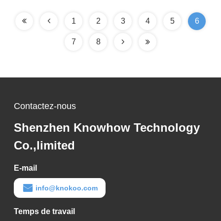
1000V Sécurité
passante de 5 MHz et
conception de faible
1
2
3
4
5
6
capacité
7
8
Contactez-nous
Shenzhen Knowhow Technology
Co.,limited
E-mail
info@knokoo.com
Temps de travail