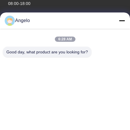
08:00-18:00
Notre adresse
Angelo
Adresse de l'entreprise
Chambre 1508, bâtiment d'affaires Taojing, rue Minbao, rue
6:28 AM
Minzhi, district de Longhua, ville de Shenzhen, province du
Guangdong
Good day, what product are you looking for?
Adresse de l'usine
District de Longhua, ville de Shenzhen, province du
Guangdong
Téléphone
0086-755-29004522
Bonne qualité de la Chine Extracteur de vapeur de laser