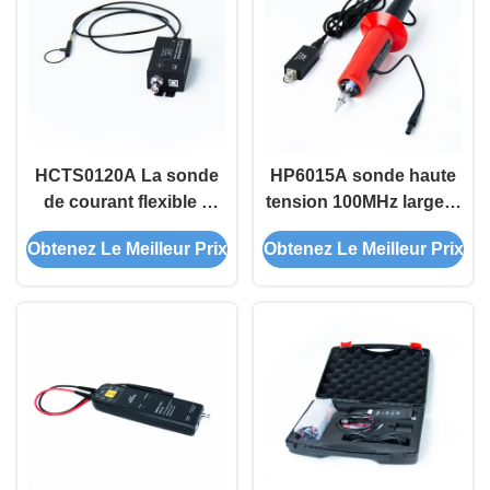
HCTS0120A La sonde
HP6015A sonde haute
de courant flexible à
tension 100MHz largeur
haute fréquence est
de bande 20kV AC/DC
Obtenez Le Meilleur Prix
Obtenez Le Meilleur Prix
adaptée aux petits
Mesure de sécurité de
appareils de boîtier.
qualité industrielle