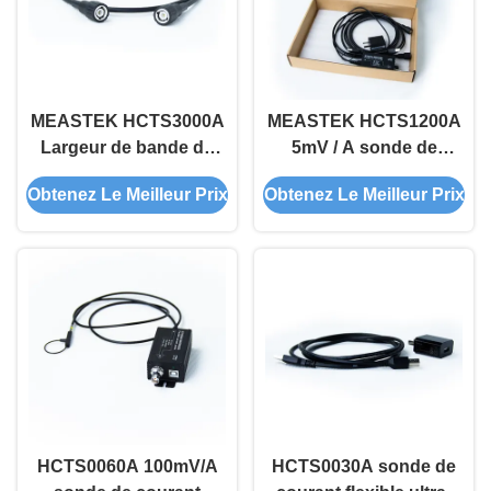
MEASTEK HCTS3000A
MEASTEK HCTS1200A
Largeur de bande de
5mV / A sonde de
fréquence élevée
courant flexible de
Obtenez Le Meilleur Prix
Obtenez Le Meilleur Prix
Flexible sonde de
haute précision pour la
courant 30MHz, 3.0KA
surveillance des
Courant de pointe pour
harmoniques, la qualité
le test de courant
de la puissance
HCTS0060A 100mV/A
HCTS0030A sonde de