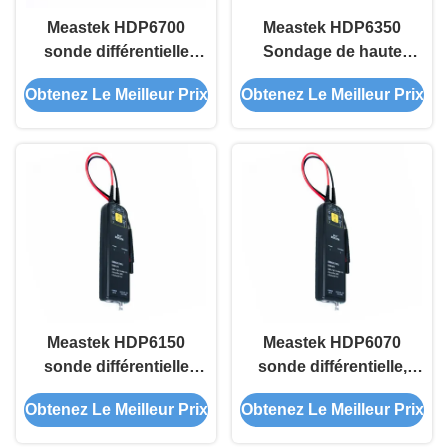
Meastek HDP6700
Meastek HDP6350
sonde différentielle
Sondage de haute
professionnelle 1000X
précision 500X
Obtenez Le Meilleur Prix
Obtenez Le Meilleur Prix
Attenuation ±7000Vpk
Attenuation ±3500Vpk
Mesure de tension ultra-
Essai de haute tension
haute CAT I 2300V
aussi bas que < 4 pF
Sécurité
Capacité d'entrée
Meastek HDP6150
Meastek HDP6070
sonde différentielle
sonde différentielle,
200X Attenuation
attenuation 100X ±
Obtenez Le Meilleur Prix
Obtenez Le Meilleur Prix
±1500Vpk Mesure 5MHz
700Vpk mesure de
Largeur de bande CAT II
haute tension, bande