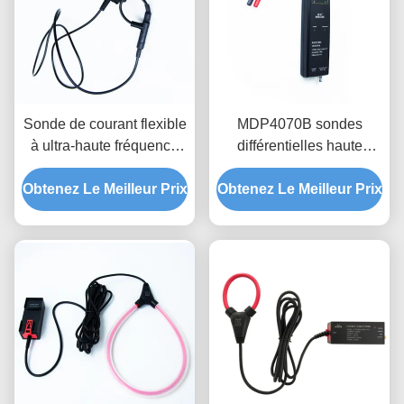
Sonde de courant flexible
MDP4070B sondes
à ultra-haute fréquence
différentielles haute
UHCT0030A avec haute
tension, portée 700V,
Obtenez Le Meilleur Prix
sensibilité de 200mV/A,
mesure flottante de bande
Obtenez Le Meilleur Prix
bande passante de
passante 100MHz pour
50MHz et anneau de
électronique de
sonde ultra-mince de
puissance
3,5mm pour les tests de
semi-conducteurs