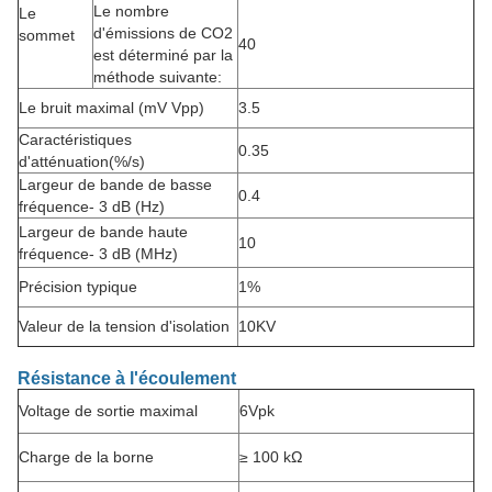
Le nombre
Le
d'émissions de CO2
sommet
40
est déterminé par la
méthode suivante:
Le bruit maximal (mV Vpp)
3.5
Caractéristiques
0.35
d'atténuation
(%/s)
Largeur de bande de basse
0.4
fréquence
- 3 dB (Hz)
Largeur de bande haute
10
fréquence
- 3 dB (MHz)
Précision typique
1%
Valeur de la tension d'isolation
10KV
Résistance à l'écoulement
Voltage de sortie maximal
6Vpk
Charge de la borne
≥ 100 kΩ