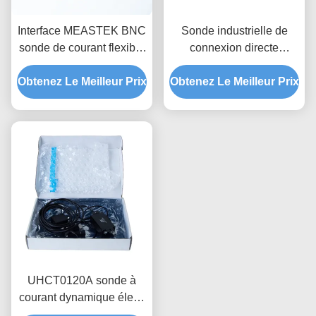
Interface MEASTEK BNC
Sonde industrielle de
sonde de courant flexible
connexion directe
série LCTB sonde de
MEASTEK série LCTD
Obtenez Le Meilleur Prix
bobine flexible Rogowski
Obtenez Le Meilleur Prix
Sonde de courant flexible
personnalisable
à basse fréquence,
adaptation globale de la
tension
UHCT0120A sonde à
courant dynamique élevé
0,12 kA Période